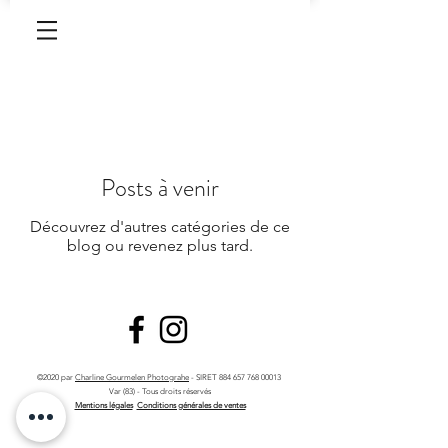
Posts à venir
Découvrez d'autres catégories de ce
blog ou revenez plus tard.
©2020 par
Charline Gourmelen Photograhe
- SIRET
884 657 768 00013
Var (83) - Tous droits réservés
Mentions légales
Conditions générales de ventes