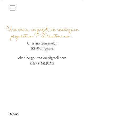
Une envie, un projet, un mariage en
préparation ? Discutons-en...
Charline Gourmelen
83790 Pignans
charline.gourmelen@gmail.com
06.78.68.19.10